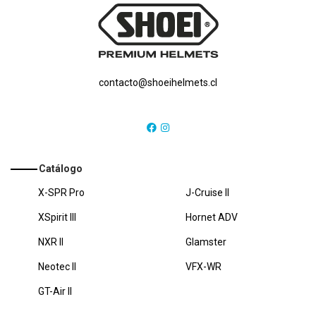
contacto@shoeihelmets.cl
Catálogo
X-SPR Pro
J-Cruise II
XSpirit III
Hornet ADV
NXR II
Glamster
Neotec II
VFX-WR
GT-Air II