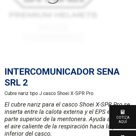
INTERCOMUNICADOR SENA
SRL 2
Cubre nariz tipo J casco Shoei X-SPR Pro
El cubre nariz para el casco Shoei X-SPR Pro se
inserta entre la calota externa y el EPS en la
parte superior de la mentonera. Ayuda a desviar
COTIZA
AQUÍ
el aire caliente de la respiración hacia la parte
inferior del casco.