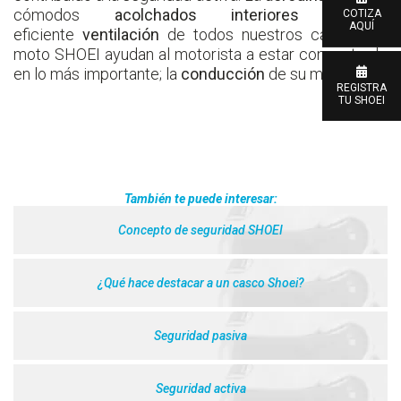
cómodos
acolchados interiores
y la
COTIZA
AQUÍ
eficiente
ventilación
de todos nuestros cascos de
moto SHOEI ayudan al motorista a estar concentrado
en lo más importante; la
conducción
de su moto.
REGISTRA
TU SHOEI
También te puede interesar:
Concepto de seguridad SHOEI
¿Qué hace destacar a un casco Shoei?
Seguridad pasiva
Seguridad activa