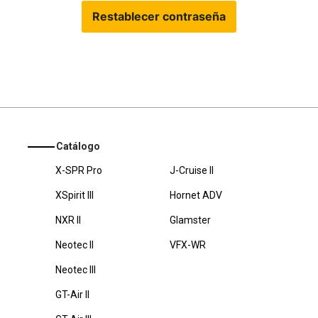
Restablecer contraseña
Catálogo
X-SPR Pro
J-Cruise II
XSpirit III
Hornet ADV
NXR II
Glamster
Neotec II
VFX-WR
Neotec III
GT-Air II