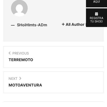
AQUÍ
REGISTRA
TU SHOEI
All Author Posts
SHoiHlmts-ADm
PREVIOUS
TERREMOTO
NEXT
MOTOAVENTURA